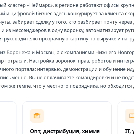
ый кластер «Неймарк», в регионе работают офисы крупн
й и цифровой бизнес здесь конкурирует за клиента ско
ты, забирает сделку у того, кто разбирает почту через
а и из мессенджеров в одну воронку, автоматизирует рут
ая руководителю прозрачную картину по выручке и нагру
из Воронежа и Москвы, а с компаниями Нижнего Новгоро
рт отрасли. Настройка воронок, прав, роботов и интег
чного портала; интервью, демонстрации и обучение иду
письменно. Вы не оплачиваете командировки и не подс
том же темпе, что у местного подрядчика, но обходится
Опт, дистрибуция, химия
IT,