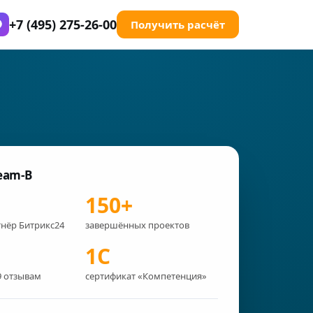
+7 (495) 275-26-00
Получить расчёт
eam-B
150+
нёр Битрикс24
завершённых проектов
1С
9 отзывам
сертификат «Компетенция»