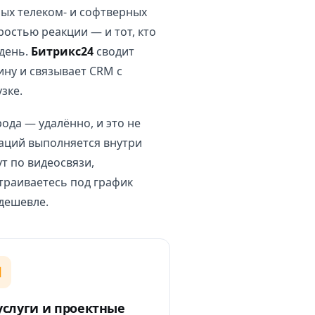
ых телеком- и софтверных
ростью реакции — и тот, кто
 день.
Битрикс24
сводит
ину и связывает CRM с
зке.
да — удалённо, и это не
раций выполняется внутри
т по видеосвязи,
траиваетесь под график
 дешевле.
 услуги и проектные