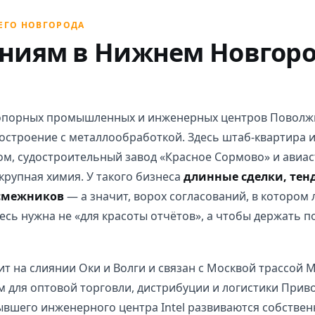
ЕГО НОВГОРОДА
ниям в Нижнем Новгоро
опорных промышленных и инженерных центров Поволжь
остроение с металлообработкой. Здесь штаб-квартира 
ом, судостроительный завод «Красное Сормово» и авиа
крупная химия. У такого бизнеса
длинные сделки, тен
-смежников
— а значит, ворох согласований, в котором 
десь нужна не «для красоты отчётов», а чтобы держать 
т на слиянии Оки и Волги и связан с Москвой трассой М7
ом для оптовой торговли, дистрибуции и логистики При
бывшего инженерного центра Intel развиваются собственн