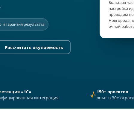
Большая част
.
настройка ид
проводим по
Новгорода по
 и гарантия результата
очной работе
Рассчитать окупаемость
петенция «1С»
150+ проектов
ифицированная интеграция
опыт в 30+ отрас