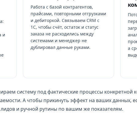
ко
Работа с базой контрагентов,
прайсами, повторными отгрузками
Пот
и дебиторкой. Связываем CRM с
а:
перв
1С, чтобы счёт, остаток и статус
загр
заказа не расходились между
а и
ана
системами и менеджер не
прое
дублировал данные руками.
а ср
ые
выд
обираем систему под фактические процессы конкретной 
паемости. А чтобы прикинуть эффект на ваших данных, е
 лидов и ручной рутины по вашим же показателям.