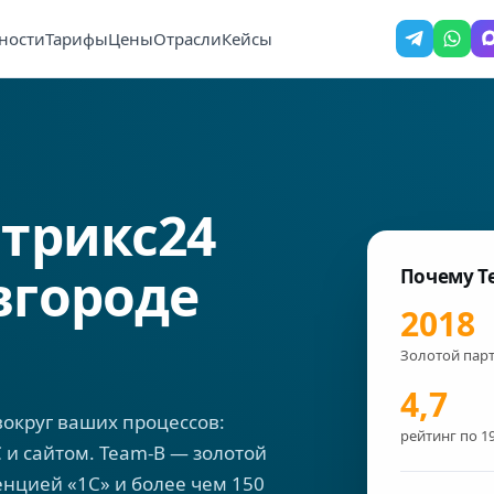
ности
Тарифы
Цены
Отрасли
Кейсы
трикс24
вгороде
Почему T
2018
Золотой парт
4,7
округ ваших процессов:
рейтинг по 1
 и сайтом. Team-B — золотой
енцией «1С» и более чем 150